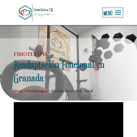
FISIOTERAPIA
Readaptación Funcional en
Granada
Inicio
>
Fisioterapia
>
Readaptación Funcional