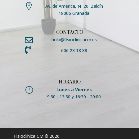

Av. de América, Nº 20, Zaidín
18006 Granada
CONTACTO

hola@fisioclinicacm.es

606 23 18 88
HORARIO
}
Lunes a Viernes
9:30 - 13:30 y 16:30 - 20:00
Fisioclínica CM
® 2026